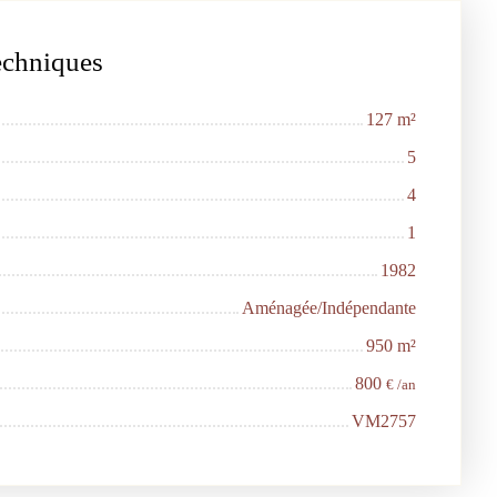
techniques
127
m²
5
4
1
1982
Aménagée/Indépendante
950
m²
800
€ /an
VM2757