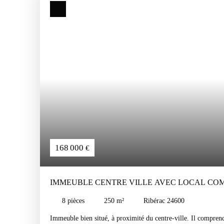
168 000
€
IMMEUBLE CENTRE VILLE AVEC LOCAL COM
APPARTEMENTS. JARDIN SANS VIS A VIS.
8
pièces
250
m²
Ribérac 24600
Immeuble bien situé, à proximité du centre-ville.
Il comprend