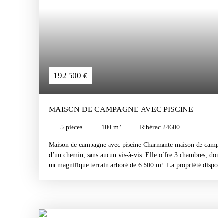
192 500
€
MAISON DE CAMPAGNE AVEC PISCINE
5
pièces
100
m²
Ribérac 24600
Maison de campagne avec piscine Charmante maison de campa
d’un chemin, sans aucun vis-à-vis. Elle offre 3 chambres, don
un magnifique terrain arboré de 6 500 m². La propriété disp
d’un garage, d’une piscine ainsi que de deux box pour cheva
de la nature et des activités équestres. Contacter Iryna Erraji