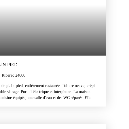
IN PIED
Ribérac 24600
 de plain-pied, entièrement restaurée. Toiture neuve, crépi
ouble vitrage. Portail électrique et interphone. La maison
uisine équipée, une salle d’eau et des WC séparés. Elle
avec portail électrique, d’un débarras et d’une petite
ment clôturé et comprend un petit abri de rangement.
65 06 31