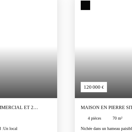
120 000
€
MERCIAL ET 2
MAISON EN PIERRE S
4
pièces
70
m²
 :
Un local
Nichée dans un hameau paisible