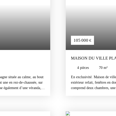
105 000
€
MAISON DU VILLE PLA
4
pièces
70
m²
gne située au calme, au bout
En exclusivité. Maison de ville
t une en rez-de-chaussée, sur
extérieur refait, fenêtres en d
ose également d’une véranda,
comprend deux chambres, une c
ux, idéale pour les amoureux
dispose également d’un garage 
 07 61 65 06 31
véranda. Le jardin est entière
Contacter Iryna Erraji 07 61 