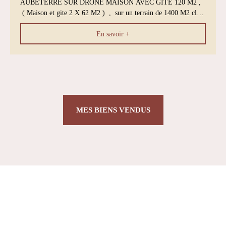
AUBETERRE SUR DRONE MAISON AVEC GITE 120 M2 ,
( Maison et gite 2 X 62 M2 ) , sur un terrain de 1400 M2 clos
, partie constructible , avec entrée plain pied d' un coté , 4
En savoir +
Chambres , 2 cuisines , 2 salons , 2 salles d'eau , 2 wc , 2
garages , chauffage central fioul , double vitrage la maison et
survitrage le gite . Bassin d'eau Troglodytique , SUR LE
CHEMEIN DE COMPOSTELLE AUBETERRE VILLAGE
CLASSE DE SUD CHARENTE , AVEC SON EGLISE
MONOLITHE REMARQUABLE , CREUSEE DANS LA
FALAISE , LA PLUS GRANDE EGLISE SOUTERRAINE D'
EUROPE , AUX PORTES DE LA DORDOGNE , ballades en
MES BIENS VENDUS
canoës , baignade , plage , restaurants , soirées à thèmes enfin
un village , ou il fait bon vivre , Très visité !!!!