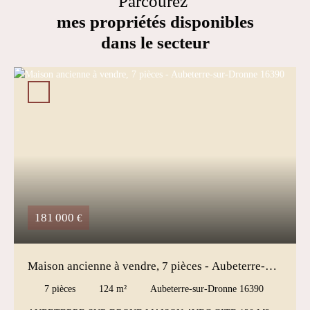
Parcourez
mes propriétés disponibles
dans le secteur
181 000
€
Maison ancienne à vendre, 7 pièces - Aubeterre-
sur-Dronne 16390
7
pièces
124
m²
Aubeterre-sur-Dronne 16390