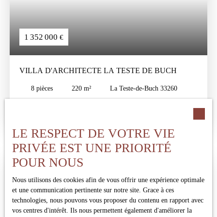
1 352 000
€
VILLA D'ARCHITECTE LA TESTE DE BUCH
8
pièces
220
m²
La Teste-de-Buch 33260
Véritable coup de cœur pour cette villa d’architecte situé dans un
coin calme et recherché de la Teste de Buch. Composée au rez de
chaussée d’un vaste et lumineux séjour, d’une cuisine semi
LE RESPECT DE VOTRE VIE
ouverte, une suite parentale avec salle de bain, une seconde
PRIVÉE EST UNE PRIORITÉ
chambre, un bureau, une salle d’eau, WC, dressing. A l’étage,
découvrez 2 mezzanines ouvertes sur le séjour, une chambre, une
POUR NOUS
salle de bain ainsi qu’un WC. Côté extérieur, profitez d’une
grande terrasse, coin détente, une piscine de 10 x 5 chauffée
Nous utilisons des cookies afin de vous offrir une expérience optimale
ainsi qu'un garage. Le tout sur une parcelle de plus de 1050m2
et une communication pertinente sur notre site. Grace à ces
sans vis-à-vis Les plus : Ambiance chalereuse, nombreux
technologies, nous pouvons vous proposer du contenu en rapport avec
rangements et placards, calme absolu, proximité avec le bassin,
vos centres d'intérêt. Ils nous permettent également d'améliorer la