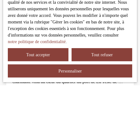
les commerces et les plages, secteur prisé, climatisation,
qualité de nos services et la convivialité de notre site internet. Nous
utiliserons uniquement les données personnelles pour lesquelles vous
avez donné votre accord. Vous pouvez les modifier à n'importe quel
moment via la rubrique ″Gérer les cookies″ en bas de notre site, à
l'exception des cookies essentiels à son fonctionnement. Pour plus
1 195 000
€
d'informations sur vos données personnelles, veuillez consulter
notre politique de confidentialité
.
VILLA PORT DE LA TESTE-DE-BUCH
Tout accepter
Tout refuser
5
pièces
161
m²
La Teste-de-Buch 33260
Personnaliser
Pour les amoureux du bassin, véritable coup de coeur pour cette
charmante villa au cœur du quartier du port de La Teste-de-
Buch.
Construite en 2015, elle offre environ 162 m² habitables répartis
sur trois niveaux desservis par un ascenseur.
Dès l’entrée, on découvre de beaux volumes et des finitions
soignées. Le premier étage accueille une vaste pièce de vie
baignée de lumière, avec vue sur le canelot et la piscine. Cet
espace convivial s’ouvre sur une agréable terrasse, parfaite pour
profiter des fins de journées ensoleillées. Une suite parentale