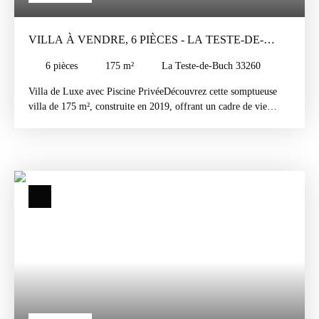
VILLA À VENDRE, 6 PIÈCES - LA TESTE-DE-
BUCH 33260
6
pièces
175
m²
La Teste-de-Buch 33260
Villa de Luxe avec Piscine PrivéeDécouvrez cette somptueuse
villa de 175 m², construite en 2019, offrant un cadre de vie
exceptionnel et une vue imprenable sur un parc verdoyant. Cette
maison de standing, en excellent état, est prête à vous accueillir
dès maintenant. Imaginez-vous dans un vaste séjour de 66 m²,
baigné de lumière grâce à son exposition sud-ouest. Les quatre
chambres spacieuses et les deux salles d'eau vous garantissent
confort et intimité. La cuisine aménagée et équipée est un
véritable espace de vie, parfait pour les repas en famille ou entre
amis. Profitez d'une terrasse de 150 m², idéale pour des moments
de détente ou des dîners en plein air. La piscine de 24 m² (7 x
3,45 m) est un véritable havre de paix, parfait pour se rafraîchir
pendant les chaudes journées d'été. Cette villa, conforme aux
normes PMR, est équipée d'un chauffage individuel et dispose de
deux WC indépendants. Les commodités les plus proches sont à
quelques minutes : nombreux commerces à 5 minutes, des écoles