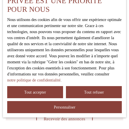
PRIVÉE EST UNE PRIORITÉ
Pièces min
POUR NOUS
Nous utilisons des cookies afin de vous offrir une expérience optimale
J'accepte le traitement de mes données personnelles
et une communication pertinente sur notre site. Grace à ces
conformément au RGPD. Si vous ne souhaitez pas faire
technologies, nous pouvons vous proposer du contenu en rapport avec
l'objet de prospection commerciale par voie téléphonique,
vos centres d'intérêt. Ils nous permettent également d'améliorer la
vous pouvez vous inscrire gratuitement sur la liste
qualité de nos services et la convivialité de notre site internet. Nous
d'opposition au démarchage téléphonique, prévu par
utiliserons uniquement les données personnelles pour lesquelles vous
l'article L223-1 du code de la consommation, sur le site
avez donné votre accord. Vous pouvez les modifier à n'importe quel
Internet www.bloctel.gouv.fr ou par courrier adressé à :
moment via la rubrique ″Gérer les cookies″ en bas de notre site, à
l'exception des cookies essentiels à son fonctionnement. Pour plus
Société Worldline, Service Bloctel, CS 61311, 41013
d'informations sur vos données personnelles, veuillez consulter
BLOIS CEDEX.
notre politique de confidentialité
.
Pour en savoir plus sur le traitement de vos données
Tout accepter
Tout refuser
personnelles, veuillez consulter notre
politique de
confidentialité
.
Personnaliser
Recevoir des annonces