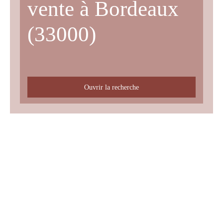
vente à Bordeaux
(33000)
Ouvrir la recherche
Type d'offre
Vente
Type de bien
Appartement
Localisation
Bordeaux (33000)
Budget max (€)