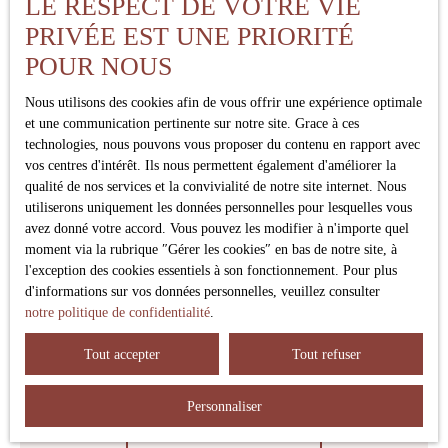
LE RESPECT DE VOTRE VIE
PRIVÉE EST UNE PRIORITÉ
Pièces min
POUR NOUS
J'accepte le traitement de mes données personnelles
Nous utilisons des cookies afin de vous offrir une expérience optimale
conformément au RGPD. Si vous ne souhaitez pas faire
et une communication pertinente sur notre site. Grace à ces
l'objet de prospection commerciale par voie téléphonique,
technologies, nous pouvons vous proposer du contenu en rapport avec
vous pouvez vous inscrire gratuitement sur la liste
vos centres d'intérêt. Ils nous permettent également d'améliorer la
d'opposition au démarchage téléphonique, prévu par
qualité de nos services et la convivialité de notre site internet. Nous
l'article L223-1 du code de la consommation, sur le site
utiliserons uniquement les données personnelles pour lesquelles vous
Internet www.bloctel.gouv.fr ou par courrier adressé à :
avez donné votre accord. Vous pouvez les modifier à n'importe quel
moment via la rubrique ″Gérer les cookies″ en bas de notre site, à
Société Worldline, Service Bloctel, CS 61311, 41013
l'exception des cookies essentiels à son fonctionnement. Pour plus
BLOIS CEDEX.
d'informations sur vos données personnelles, veuillez consulter
notre politique de confidentialité
.
Pour en savoir plus sur le traitement de vos données
personnelles, veuillez consulter notre
politique de
Tout accepter
Tout refuser
confidentialité
.
Personnaliser
Recevoir des annonces