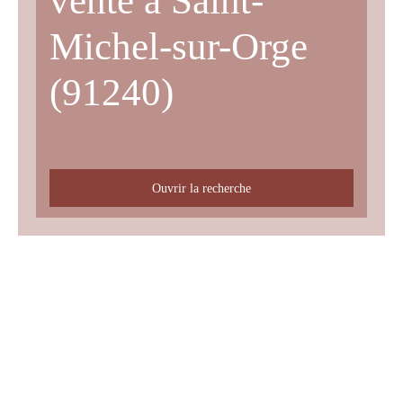
vente à Saint-
Michel-sur-Orge
(91240)
Ouvrir la recherche
Type d'offre
Vente
Type de bien
Appartement
Localisation
Saint-Michel-sur-Orge (91240)