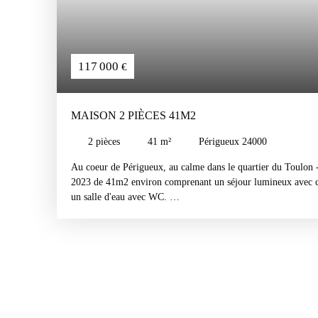
117 000
€
MAISON 2 PIÈCES 41M2
2
pièces
41
m²
Périgueux 24000
Au coeur de Périgueux, au calme dans le quartier du Toulon -
2023 de 41m2 environ comprenant un séjour lumineux avec c
un salle d'eau avec WC.
Les plus : Pergola bio climatique, double vitrage, climatisatio
entièrement clôturé, parking privatif, calme.