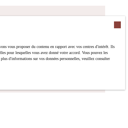
recherche !
ons vous proposer du contenu en rapport avec vos centres d'intérêt. Ils
Surface min (m²)
nelles pour lesquelles vous avez donné votre accord. Vous pouvez les
 plus d'informations sur vos données personnelles, veuillez consulter
jet de prospection commerciale par voie
 par l'article L223-1 du code de la
alité
.