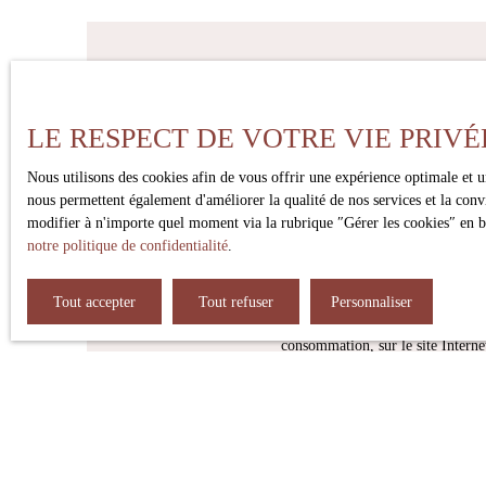
Ne manque
LE RESPECT DE VOTRE VIE PRIVÉ
Prénom
Type d'offre
Type de bi
Nous utilisons des cookies afin de vous offrir une expérience optimale et 
Vente
Maison
nous permettent également d'améliorer la qualité de nos services et la conv
modifier à n'importe quel moment via la rubrique ″Gérer les cookies″ en bas
notre politique de confidentialité
.
Pièces min
J'accepte le traitement de mes d
Tout accepter
Tout refuser
Personnaliser
téléphonique, vous pouvez vous in
consommation, sur le site Interne
Société Worldline, Service Blo
Pour en savoir plus sur le traite