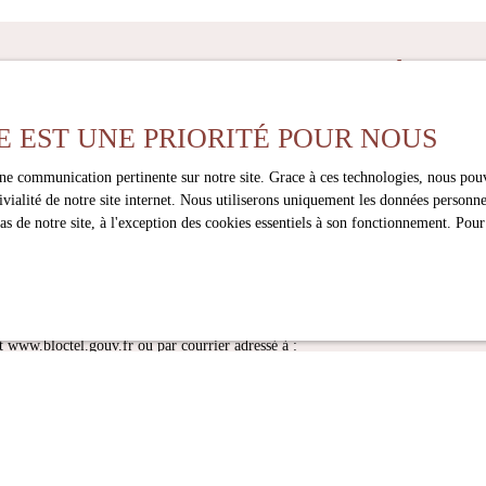
z plus aucun bien
correspondant à votre 
E EST UNE PRIORITÉ POUR NOUS
Nom
Email
en
Localisation
une communication pertinente sur notre site. Grace à ces technologies, nous pouv
Budget max (€)
Périgueux (24000)
ivialité de notre site internet. Nous utiliserons uniquement les données person
 de notre site, à l'exception des cookies essentiels à son fonctionnement. Pour
onnées personnelles conformément au RGPD. Si vous ne souhaitez pas faire l'ob
scrire gratuitement sur la liste d'opposition au démarchage téléphonique, prévu
t www.bloctel.gouv.fr ou par courrier adressé à :
ctel, CS 61311, 41013 BLOIS CEDEX.
ment de vos données personnelles, veuillez consulter notre
politique de confidenti