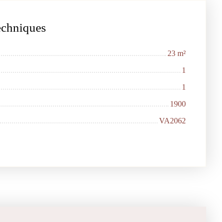
techniques
23
m²
1
1
1900
VA2062