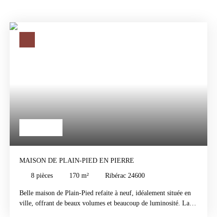
265 000
€
MAISON DE PLAIN-PIED EN PIERRE
8
pièces
170
m²
Ribérac 24600
Belle maison de Plain-Pied refaite à neuf, idéalement située en
ville, offrant de beaux volumes et beaucoup de luminosité. La
maison se compose, au rez-de-chaussée, de 5 chambres, 3 salles