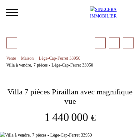
Vente
Maison
Lège-Cap-Ferret 33950
Villa à vendre, 7 pièces - Lège-Cap-Ferret 33950
ACCUEIL
ACHETER
LOUER
NOS SERVICES
LES 
Villa 7 pièces Piraillan avec magnifique
Estimation
vue
1 440 000
€