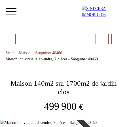
Vente
Maison
Sanguinet 40460
Maison individuelle à vendre, 7 pièces - Sanguinet 40460
ACCUEIL
ACHETER
LOUER
NOS SERVICES
LES 
Maison 140m2 sur 1700m2 de jardin
Estimation
clos
499 900
€