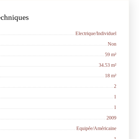
techniques
Electrique/Individuel
Non
59
m²
34.53
m²
18
m²
2
1
1
2009
Equipée/Américaine
1