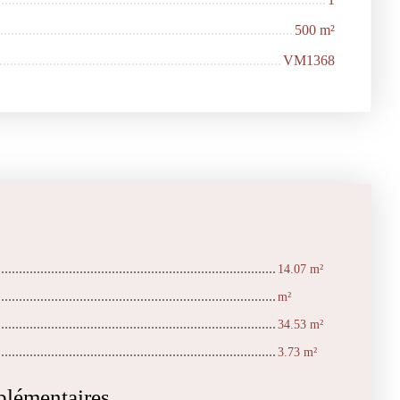
500
m²
VM1368
14.07 m²
m²
34.53 m²
3.73 m²
plémentaires