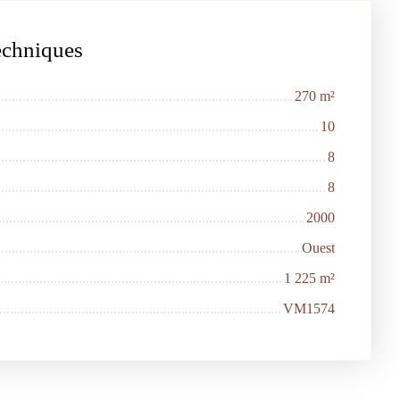
techniques
270
m²
10
8
8
2000
Ouest
1 225
m²
VM1574