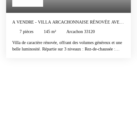
1 680 000
€
A VENDRE - VILLA ARCACHONNAISE RÉNOVÉE AVEC
PISCINE
7
pièces
145
m²
Arcachon 33120
Villa de caractère rénovée, offrant des volumes généreux et une
belle luminosité. Répartie sur 3 niveaux : Rez-de-chaussée :
espace indépendant avec salon, 2 chambres, buanderie, salle
d’eau et WC 1er étage : magnifique pièce de vie avec cuisine
semi-ouverte, vue dégagée sur la piscine et le jardin, 1 chambre,
salle d’eau, WC séparé 2e étage : suite parentale avec salle de
bain et WC, espace bureau, 1 chambrePrestations : piscine,
jardin paysager, garage, rénovation soignée Un bien rare, alliant
charme et élégance, idéal pour une résidence principale ou
secondaire.