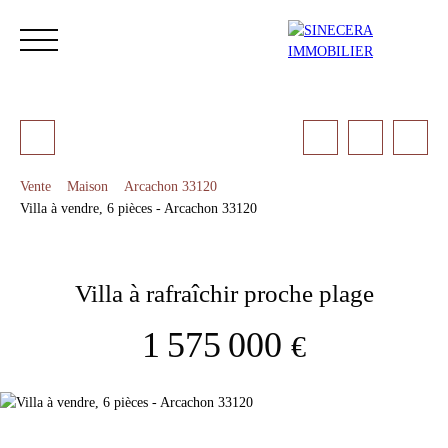
Vente
Maison
Arcachon 33120
Villa à vendre, 6 pièces - Arcachon 33120
ACCUEIL
ACHETER
LOUER
NOS SERVICES
LES 
Villa à rafraîchir proche plage
Estimation
1 575 000
€