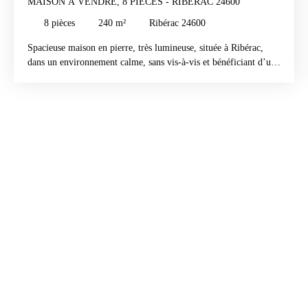
MAISON À VENDRE, 8 PIÈCES - RIBÉRAC 24600
8
pièces
240
m²
Ribérac 24600
Spacieuse maison en pierre, très lumineuse, située à Ribérac,
dans un environnement calme, sans vis-à-vis et bénéficiant d’une
très belle vue. Elle offre de beaux volumes et comprend cinq
chambres et deux mezzanines. Cuisine équipée avec cheminée,
grand salon avec poêle à bois. Elle dispose également de deux
terrasses, d’une véranda, d’un garage et d’un puits. Un abri de
jardin. À l’extérieur, vous profiterez d’un coin potager et de
plusieurs arbres fruitiers, le tout sur un beau terrain d’environ 5
700 m², dont une partie constructible. La maison est équipée de
double vitrage et d’un chauffage au gaz de ville. Un bien
spacieux et lumineux, idéal pour profiter du calme et de la
campagne tout en restant à proximité des commodités de
Ribérac. Contacter Iryna Erraji 07 61 65 06 31