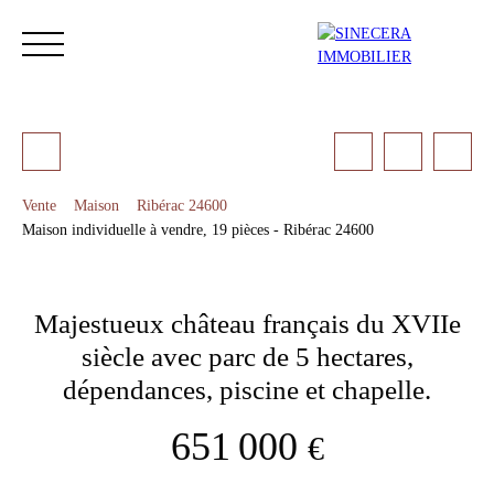
Vente
Maison
Ribérac 24600
Maison individuelle à vendre, 19 pièces - Ribérac 24600
ACCUEIL
ACHETER
LOUER
NOS SERVICES
LES 
Majestueux château français du XVIIe
Estimation
siècle avec parc de 5 hectares,
dépendances, piscine et chapelle.
651 000
€