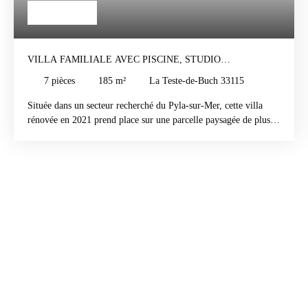
1 920 000
€
VILLA FAMILIALE AVEC PISCINE, STUDIO
INDÉPENDANT ET GARAGE – PYLA-SUR-MER
7
pièces
185
m²
La Teste-de-Buch 33115
Située dans un secteur recherché du Pyla-sur-Mer, cette villa
rénovée en 2021 prend place sur une parcelle paysagée de plus
de 1 000 m², offrant un cadre de vie paisible à quelques minutes
des plages. Dès les beaux jours, les extérieurs deviennent un
véritable lieu de vie. Le jardin, soigneusement entretenu,
s'articule autour d'une piscine chauffée, parfaitement exposée,
invitant à la détente en toute intimité. Les terrasses permettent de
profiter pleinement des repas en extérieur et des longues soirées
d'été. À l'intérieur, la maison séduit par ses volumes et sa
luminosité. La pièce de vie, ouverte sur le jardin grâce à de
larges baies vitrées, est prolongée par une cuisine aménagée et
équipée, pensée pour allier convivialité et fonctionnalité.
L'espace nuit de la maison principale comprend 3 belles suites
parentales avec salle d'eau. Une salle de jeux d'environ 23 m²
complète l'ensemble et pourra facilement être aménagée en