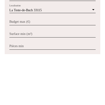
Localisation
La Teste-de-Buch 33115
Budget max (€)
Surface min (m²)
Pièces min
J'accepte le traitement de mes données personnelles
conformément au RGPD. Si vous ne souhaitez pas faire
l'objet de prospection commerciale par voie téléphonique,
vous pouvez vous inscrire gratuitement sur la liste
d'opposition au démarchage téléphonique, prévu par
l'article L223-1 du code de la consommation, sur le site
Internet www.bloctel.gouv.fr ou par courrier adressé à :
Société Worldline, Service Bloctel, CS 61311, 41013
BLOIS CEDEX.