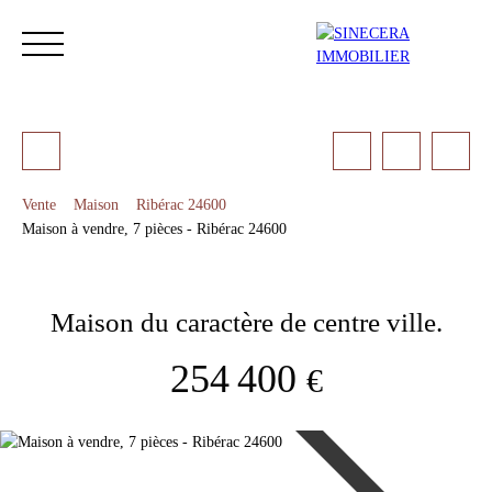
Vente
Maison
Ribérac 24600
Maison à vendre, 7 pièces - Ribérac 24600
ACCUEIL
ACHETER
LOUER
NOS SERVICES
LES 
Maison du caractère de centre ville.
Estimation
254 400
€