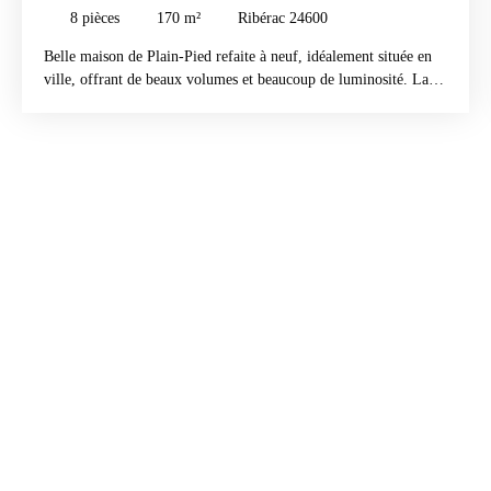
8
pièces
170
m²
Ribérac 24600
Belle maison de Plain-Pied refaite à neuf, idéalement située en
ville, offrant de beaux volumes et beaucoup de luminosité. La
maison se compose, au rez-de-chaussée, de 5 chambres, 3 salles
d’eau, ainsi que d’une cuisine américaine entièrement équipée
ouverte sur un spacieux et lumineux salon. À l’étage, des
travaux de finition restent à prévoir pour aménager 2 chambres
supplémentaires ainsi qu’une salle d’eau. Vous profiterez
également d’une terrasse avec vue dégagée, d’une piscine hors-
sol et d’un grand garage. Débarras/Cellier. La maison est
équipée de double vitrage. Le tout sur un terrain clôturé de 6
500 m², agrémenté de nombreux arbres fruitiers : pêchers,
abricotiers, pommiers, pruniers, noyers, figuiers et poiriers.
Contactez Iryna Erraji 07 61 65 06 31