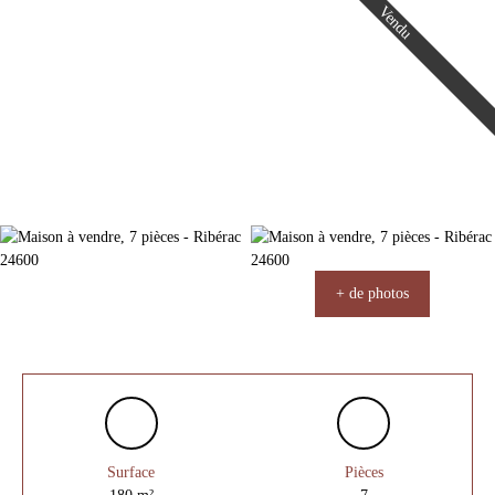
Vendu
+ de photos
Surface
Pièces
180
m²
7