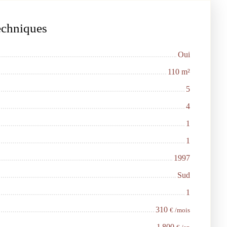
techniques
Oui
110
m²
5
4
1
1
1997
Sud
1
310
€ /mois
1 800