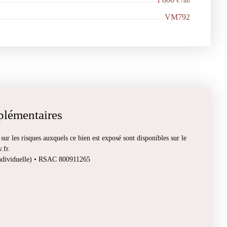
€ /an
VM792
plémentaires
ur les risques auxquels ce bien est exposé sont disponibles sur le
.fr.
individuelle) • RSAC 800911265