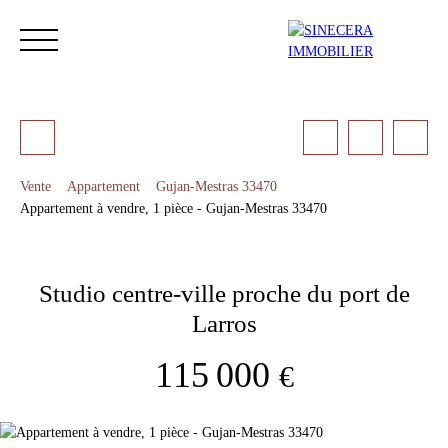
Vente
Appartement
Gujan-Mestras 33470
Appartement à vendre, 1 pièce - Gujan-Mestras 33470
ACCUEIL
ACHETER
LOUER
NOS SERVICES
LES 
Studio centre-ville proche du port de
Estimation
Larros
115 000
€