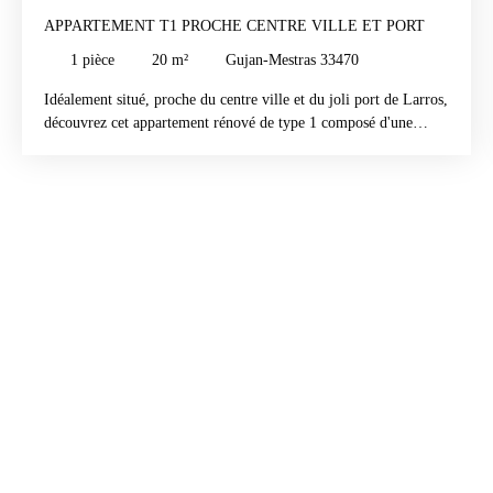
APPARTEMENT T1 PROCHE CENTRE VILLE ET PORT
1
pièce
20
m²
Gujan-Mestras 33470
Idéalement situé, proche du centre ville et du joli port de Larros,
découvrez cet appartement rénové de type 1 composé d'une
entrée, un séjour lumineux avec terrasse sans vis-à-vis et aperçu
bassin d'Arcachon, une cuisine équipée, une salle d'eau avec WC
ainsi qu'un parking privatif.