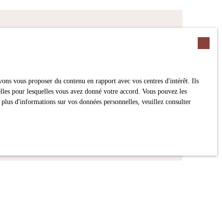
recherche !
ons vous proposer du contenu en rapport avec vos centres d'intérêt. Ils
Surface min (m²)
nelles pour lesquelles vous avez donné votre accord. Vous pouvez les
 plus d'informations sur vos données personnelles, veuillez consulter
jet de prospection commerciale par voie
 par l'article L223-1 du code de la
alité
.