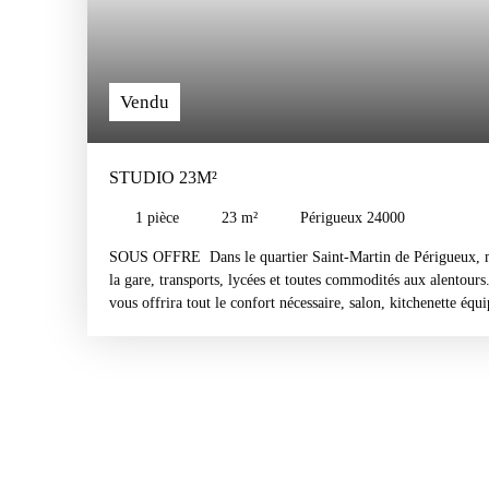
Vendu
STUDIO 23M²
1
pièce
23
m²
Périgueux 24000
SOUS OFFRE Dans le quartier Saint-Martin de Périgueux, m
la gare, transports, lycées et toutes commodités aux alentour
vous offrira tout le confort nécessaire, salon, kitchenette équi
wc, isolation, vmc. Le logement ainsi que l'immeuble est en bo
copropriété, celle ci est bénévole (très rare aujourd'hui). Par
investisseur (9,5 taux de rentabilité). Pour plus d'information