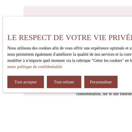
Ne manque
LE RESPECT DE VOTRE VIE PRIVÉ
Prénom
Type d'offre
Type de bi
Nous utilisons des cookies afin de vous offrir une expérience optimale et 
Vente
Appart
nous permettent également d'améliorer la qualité de nos services et la conv
modifier à n'importe quel moment via la rubrique ″Gérer les cookies″ en bas
notre politique de confidentialité
.
Pièces min
J'accepte le traitement de mes d
Tout accepter
Tout refuser
Personnaliser
téléphonique, vous pouvez vous in
consommation, sur le site Interne
Société Worldline, Service Blo
Pour en savoir plus sur le traite