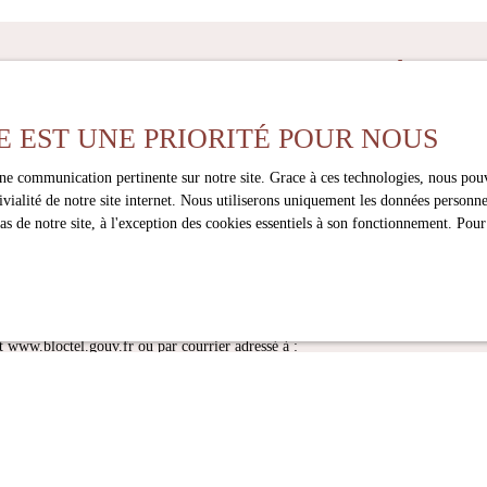
z plus aucun bien
correspondant à votre 
E EST UNE PRIORITÉ POUR NOUS
Nom
Email
en
Localisation
une communication pertinente sur notre site. Grace à ces technologies, nous pouv
Budget max (€)
ement
Périgueux (24000)
ivialité de notre site internet. Nous utiliserons uniquement les données person
 de notre site, à l'exception des cookies essentiels à son fonctionnement. Pour
onnées personnelles conformément au RGPD. Si vous ne souhaitez pas faire l'ob
scrire gratuitement sur la liste d'opposition au démarchage téléphonique, prévu
t www.bloctel.gouv.fr ou par courrier adressé à :
ctel, CS 61311, 41013 BLOIS CEDEX.
ment de vos données personnelles, veuillez consulter notre
politique de confidenti