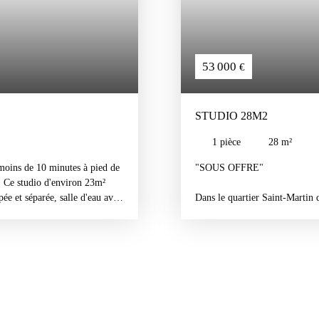
53 000
€
STUDIO 28M2
1
pièce
28
m²
oins de 10 minutes à pied de
"SOUS OFFRE"
s. Ce studio d'environ 23m²
pée et séparée, salle d'eau avec
Dans le quartier Saint-Martin 
n état, très faibles charges de
transports et toutes commodité
fait pour un étudiant ou
Ce studio d'environ 28m2 vous 
s, contactez moi.
qui laisse place à une salle d'
Le logement ainsi que l'immeub
Parfait pour un étudiant ou inv