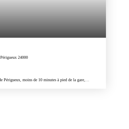
Périgueux 24000
de Périgueux, moins de 10 minutes à pied de la gare,
s aux alentours.
offrira tout le confort nécessaire, une entrée, un dégagement
eau avec wc, une kitchenette et un salon avec un lit mezzanine.
le est en bon état, faibles charges.
estisseur, vous n'avez rien à prévoir tout le mobilier reste.