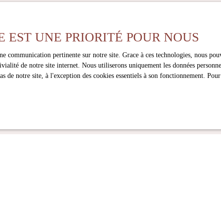
des plus beaux commerces et
z plus aucun bien
correspondant à votre 
 vie privilégiée. VOUS
QUISITION ? Vous avez
E EST UNE PRIORITÉ POUR NOUS
n discuter: Cliquez-ici pour
Nom
Email
une communication pertinente sur notre site. Grace à ces technologies, nous pouv
ivialité de notre site internet. Nous utiliserons uniquement les données person
Localisation
 bien
Budget max (€)
 de notre site, à l'exception des cookies essentiels à son fonctionnement. Pour
Bordeaux
onnées personnelles conformément au RGPD. Si vous ne souhaitez pas faire l'ob
scrire gratuitement sur la liste d'opposition au démarchage téléphonique, prévu
t www.bloctel.gouv.fr ou par courrier adressé à :
ctel, CS 61311, 41013 BLOIS CEDEX.
ment de vos données personnelles, veuillez consulter notre
politique de confidenti
Recevoir des annonces