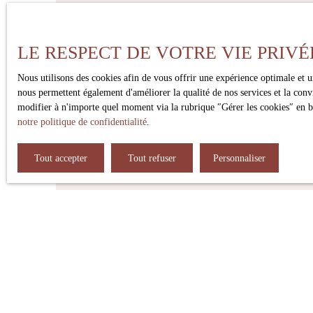
recherche un lieu de vie authentique et fonctionnel, au pied 
Ne manque
services bordelais. Un emplacement rare pour une qualité de
SOUHAITEZ FAIRE LE POINT SUR VOTRE PROJET D'AC
LE RESPECT DE VOTRE VIE PRIVÉ
maintenant la possibilité de convenir d’un rendez-vous pour e
choisir un créneau sur mon agenda
Prénom
Nous utilisons des cookies afin de vous offrir une expérience optimale et 
nous permettent également d'améliorer la qualité de nos services et la conv
Type d'offre
Type de
modifier à n'importe quel moment via la rubrique ″Gérer les cookies″ en bas
Vente
notre politique de confidentialité
.
J'accepte le traitement de mes d
téléphonique, vous pouvez vous in
Tout accepter
Tout refuser
Personnaliser
consommation, sur le site Interne
Société Worldline, Service Blo
Pour en savoir plus sur le traite