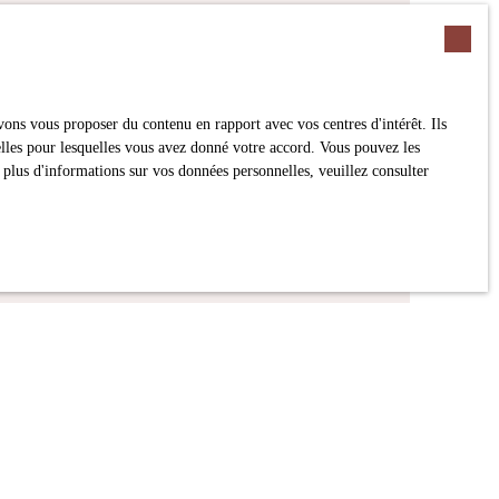
recherche !
ons vous proposer du contenu en rapport avec vos centres d'intérêt. Ils
nelles pour lesquelles vous avez donné votre accord. Vous pouvez les
Surface min (m²)
 plus d'informations sur vos données personnelles, veuillez consulter
jet de prospection commerciale par voie
 par l'article L223-1 du code de la
alité
.