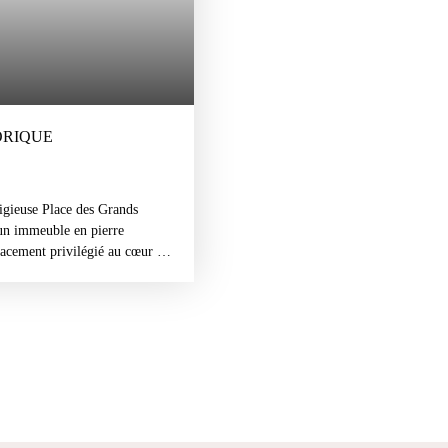
ORIQUE
gieuse Place des Grands
un immeuble en pierre
acement privilégié au cœur du
 au raffinement du centre-
cachet d'origine avec ses
se une pièce de vie lumineuse
it se compose de deux
d dressing indépendant.
 opportunité idéale pour un
ar mois charges comprises (soit
LES ANNEXES : Ce bien de
ortunité idéale pour qui