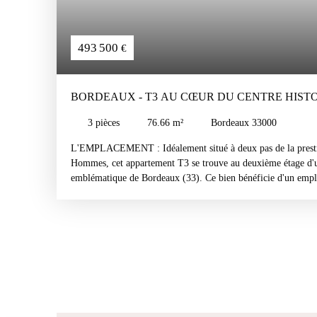
493 500
€
BORDEAUX - T3 AU CŒUR DU CENTRE HIST
3
pièces
76.66
m²
Bordeaux 33000
L'EMPLACEMENT : Idéalement situé à deux pas de la presti
Hommes, cet appartement T3 se trouve au deuxième étage d'
emblématique de Bordeaux (33). Ce bien bénéficie d'un empl
centre historique, offrant un accès immédiat au dynamisme et
ville. CÔTÉ INTÉRIEUR : L'appartement a conservé tout son 
parquets, ses moulures et ses cheminées décoratives. Il propo
agrémentée d'une cuisine semi-ouverte moderne. L'espace nu
chambres aux volumes généreux, dont l'une dispose d'un gran
SITUATION LOCATIVE : Ce bien est vendu loué, offrant une
investissement locatif patrimonial. Le loyer est de 1 700 € p
1 650 € hors charges et 50 € de provisions sur charges). 
caractère est complété par une cave en sous-sol. C'est une opp