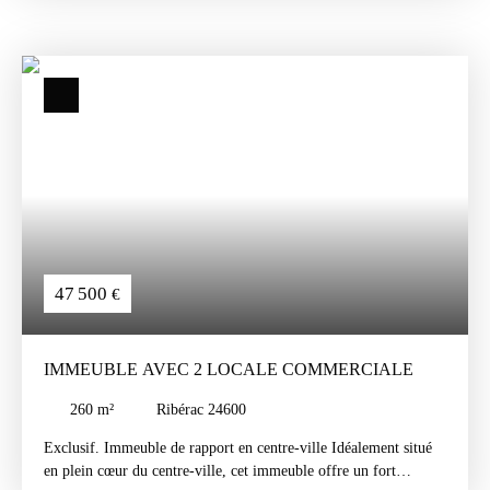
deux niveaux, construit en 1949, comprend 5 lots d’habitation :
1er étage : deux T3 de 55 m² et 60 m²2e étage : un T3 de 55
m²3e étage : un T2 de 31 m² et un T3 de 57 m²Chauffage
individuel par pompe à chaleur. Charges locatives : 80 €/mois
pour les T3 et le T2 duplex, 60 €/mois pour le T2
47 500
€
IMMEUBLE AVEC 2 LOCALE COMMERCIALE
260
m²
Ribérac 24600
Exclusif. Immeuble de rapport en centre-ville Idéalement situé
en plein cœur du centre-ville, cet immeuble offre un fort