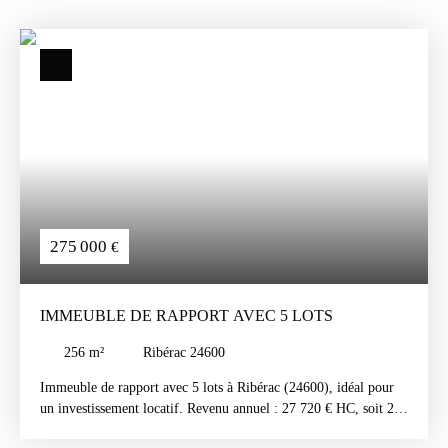
275 000
€
IMMEUBLE DE RAPPORT AVEC 5 LOTS
256
m²
Ribérac 24600
Immeuble de rapport avec 5 lots à Ribérac (24600), idéal pour
un investissement locatif. Revenu annuel : 27 720 € HC, soit 2
310 € par mois. Rentabilité brute : 9,24 %. Cet immeuble de