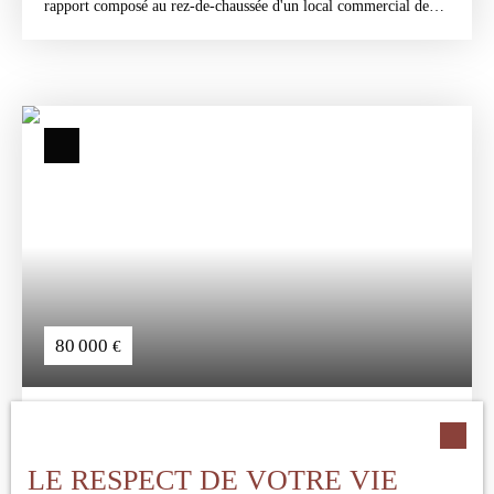
rapport composé au rez-de-chaussée d'un local commercial de
100m2 environ, au premier étage d'un appartement de 68m2
environ, au deuxième étage, un second appartement de 68m2
ainsi que des combles.
Les plus : Toiture en partie refaite, climatisation, fort potentiel.
80 000
€
IMMEUBLE SITUÉE AU COEUR DE RIBÉRAC
285.3
m²
Ribérac 24600
LE RESPECT DE VOTRE VIE