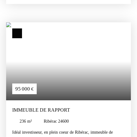
potentiel d’investissement. Il se compose de deux locaux
commerciaux en rez-de-chaussée ainsi que d’un étage offrant la
possibilité de créer plusieurs appartements, selon votre projet.
Une véranda et une cave complètent l’ensemble. Des travaux de
rénovation complète sont à prévoir Contacter Iryna Erraji 07 61
65 06 31
95 000
€
IMMEUBLE DE RAPPORT
236
m²
Ribérac 24600
Idéal investisseur, en plein coeur de Ribérac, immeuble de