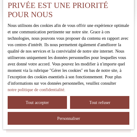
Exclusivement chez Sinecera Immobilier. Immeuble de rapport
PRIVÉE EST UNE PRIORITÉ
idéalement situé au coeur de Ribérac, composé de 5 lots
POUR NOUS
d’appartements :Lot n°1 : un grand salon/salle à manger, une
cuisine, deux chambres et une salle d’eau. L’appartement, refait
Nous utilisons des cookies afin de vous offrir une expérience optimale
à neuf, offre un style moderne et lumineux. Lot n°2 : entrée,
et une communication pertinente sur notre site. Grace à ces
salon, cuisine, deux chambres, salle d’eau, placard et trois
technologies, nous pouvons vous proposer du contenu en rapport avec
balcons donnant sur la rue Couleau. Rénové en partie, il reste
vos centres d'intérêt. Ils nous permettent également d'améliorer la
quelques petits travaux à prévoir. Lot n°3 : situé au 2e étage,
qualité de nos services et la convivialité de notre site internet. Nous
comprenant entrée avec placard, salle d’eau, salon, cuisine et
utiliserons uniquement les données personnelles pour lesquelles vous
deux chambres. Ce logement nécessite d’importants travaux. Lot
avez donné votre accord. Vous pouvez les modifier à n'importe quel
n°4 : également au 2e étage, composé d’un comble, d’une
moment via la rubrique ″Gérer les cookies″ en bas de notre site, à
douche et d’un WC indépendant. Travaux importants à prévoir.
l'exception des cookies essentiels à son fonctionnement. Pour plus
Ne manquez plus aucun bien
Lot n°5 : au 3e étage, comprenant une cuisine, un salon et une
d'informations sur vos données personnelles, veuillez consulter
chambre. Ce lot doit être entièrement rénové. Cet immeuble
correspondant à votre recherche !
notre politique de confidentialité
.
offre un fort potentiel, que ce soit pour un investissement locatif
ou un projet de rénovation globale.
Tout accepter
Tout refuser
Prénom
Personnaliser
Nom