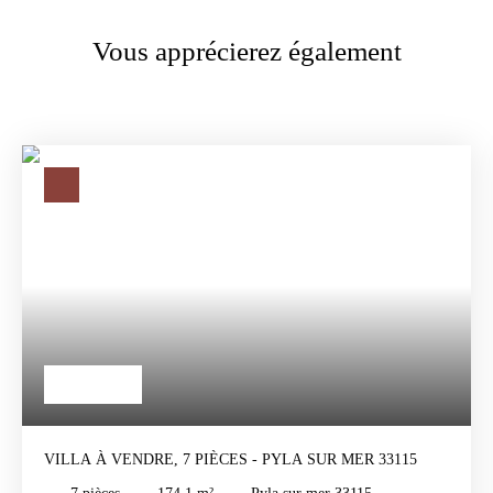
Vous apprécierez également
998 000
€
VILLA À VENDRE, 7 PIÈCES - PYLA SUR MER 33115
7
pièces
174.1
m²
Pyla sur mer 33115