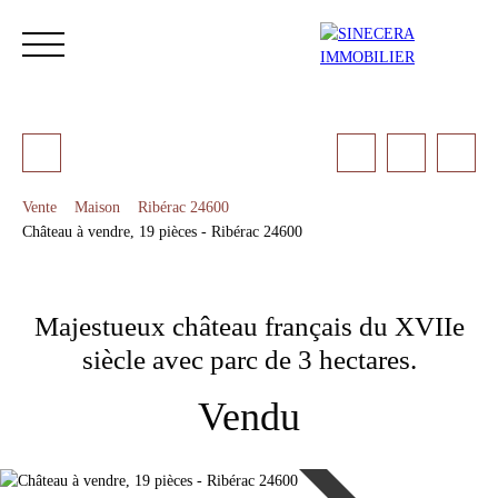
Vente
Maison
Ribérac 24600
Château à vendre, 19 pièces - Ribérac 24600
ACCUEIL
ACHETER
LOUER
NOS SERVICES
LES 
Majestueux château français du XVIIe
Estimation
siècle avec parc de 3 hectares.
Vendu