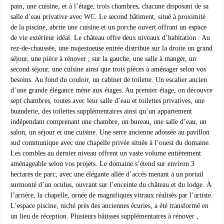
pain, une cuisine, et à l’étage, trois chambres, chacune disposant de sa
salle d’eau privative avec WC. Le second bâtiment, situé à proximité
de la piscine, abrite une cuisine et un porche ouvert offrant un espace
de vie extérieur idéal. Le château offre deux niveaux d’habitation : Au
rez-de-chaussée, une majestueuse entrée distribue sur la droite un grand
séjour, une pièce à rénover ; sur la gauche, une salle à manger, un
second séjour, une cuisine ainsi que trois pièces à aménager selon vos
besoins. Au fond du couloir, un cabinet de toilette. Un escalier ancien
d’une grande élégance mène aux étages. Au premier étage, on découvre
sept chambres, toutes avec leur salle d’eau et toilettes privatives, une
buanderie, des toilettes supplémentaires ainsi qu’un appartement
indépendant comprenant une chambre, un bureau, une salle d’eau, un
salon, un séjour et une cuisine. Une serre ancienne adossée au pavillon
sud communique avec une chapelle privée située à l’ouest du domaine.
Les combles au dernier niveau offrent un vaste volume entièrement
aménageable selon vos projets. Le domaine s’étend sur environ 3
hectares de parc, avec une élégante allée d’accès menant à un portail
surmonté d’un oculus, ouvrant sur l’enceinte du château et du lodge. À
l’arrière, la chapelle, ornée de magnifiques vitraux réalisés par l’artiste.
L’espace piscine, niché près des anciennes écuries, a été transformé en
un lieu de réception. Plusieurs bâtisses supplémentaires à rénover ,