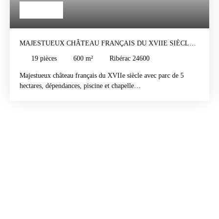
651 000
€
MAJESTUEUX CHÂTEAU FRANÇAIS DU XVIIE SIÈCLE
AVEC PARC DE 5 HECTARES, DÉPENDANCES, PISCINE
19
pièces
600
m²
Ribérac 24600
ET CHAPELLE.
Majestueux château français du XVIIe siècle avec parc de 5
hectares, dépendances, piscine et chapelle
Ce remarquable château du XVIIe siècle, empreint d’histoire et
d’élégance, se compose d’un logis principal de style classique à
corps central rectangulaire, flanqué de deux pavillons ainsi que
de nombreuses dépendances aménagées ou à fort potentiel.
L’un des pavillons a été entièrement restauré en lodge de charme
sur deux niveaux, comprenant un séjour avec ancien four à pain,
une cuisine, et à l’étage, trois chambres, chacune disposant de sa
salle d’eau privative avec WC. Le second bâtiment, situé à
proximité de la piscine, abrite une cuisine et un porche ouvert
offrant un espace de vie extérieur idéal.
Le château offre deux niveaux d’habitation :