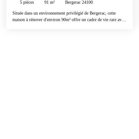
5
pièces
91
m²
Bergerac 24100
Située dans un environnement privilégié de Bergerac, cette
maison à rénover d'environ 90m² offre un cadre de vie rare avec
un accès direct et privatif aux rives de la Dordogne. Proches de
toutes commodités, à seulement deux pas du centre-ville. Edifiée
sur un terrain d'environ 1700m², cette propriété séduira les
amateurs de nature, tout en offrant un beau potentiel de
rénovation. La maison se compose : Au rez-de-chaussée : une
entrée, un salon, une salle à manger, une cuisine ainsi qu'une
salle d'eau avec wc. A l'étage : deux chambres, 1 bureau et un
grenier aménageable selon vos envies. Vous trouverez également
une grande cave, idéale pour faire sa buanderie, bureau, stockage
ou autres avec un accès sur le jardin. L'extérieur, soigneusement
entretenu propose : - Un accès direct à la Dordogne véritable
atout rare, - Un atelier d'environ 72m² avec une belle hauteur
sous plafond, bureau, parfait pour un projet professionnel ou
autres, - Garage d'environ 18m², dépendances, - Une orangerie,
serre tropicale, - Bac à poissons, apportant charme et
authenticité. Cette propriété offre de nombreuses possibilités :
résidence principale, maison secondaire ou projet touristique.