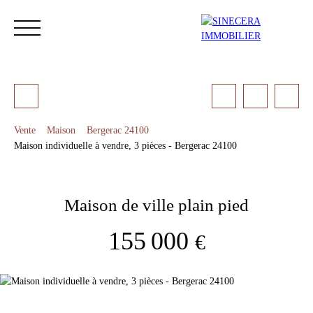
Vente
Maison
Bergerac 24100
Maison individuelle à vendre, 3 pièces - Bergerac 24100
ACCUEIL
ACHETER
LOUER
NOS SERVICES
LES 
Maison de ville plain pied
Estimation
155 000
€