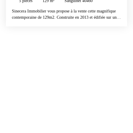
5
pièces
129
m²
Sanguinet 40460
Sinecera Immobilier vous propose à la vente cette magnifique
contemporaine de 129m2. Construite en 2013 et édifiée sur un
terrain de 1000m2, elle se compose d'un grand salon séjour
lumineux avec cuisine américaine équipée ouverte sur une
terrasse couverte, 3 chambres, une salle d'eau avec douche à
l'italienne et double vasques, un wc séparé. Côté extérieur, un
garage ainsi qu'une piscine 12x4 chauffée, au sel.
Environnement calme et recherché au fond d'une impasse et en
lisière de forêt. Proche du lac et des commodités.