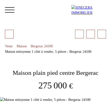
Vente
Maison
Bergerac 24100
Maison mitoyenne 1 côté à vendre, 5 pièces - Bergerac 24100
ACCUEIL
ACHETER
LOUER
NOS SERVICES
LES 
Maison plain pied centre Bergerac
Estimation
275 000
€