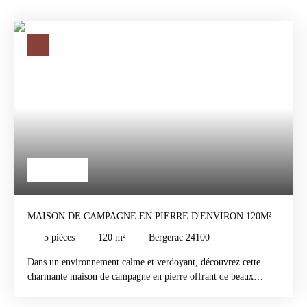
261 250
€
MAISON DE CAMPAGNE EN PIERRE D'ENVIRON 120M²
5
pièces
120
m²
Bergerac 24100
Dans un environnement calme et verdoyant, découvrez cette
charmante maison de campagne en pierre offrant de beaux
volumes et un cadre de vie privilégié. Cette propriété d'environ
120 m² séduira les amoureux de la nature en quête de tranquillité