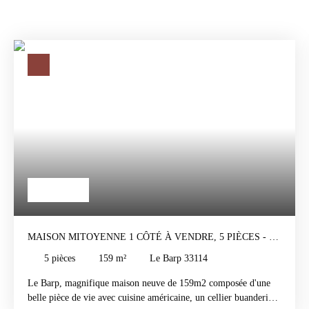
449 000
€
MAISON MITOYENNE 1 CÔTÉ À VENDRE, 5 PIÈCES - LE
BARP 33114
5
pièces
159
m²
Le Barp 33114
Le Barp, magnifique maison neuve de 159m2 composée d'une
belle pièce de vie avec cuisine américaine, un cellier buanderie