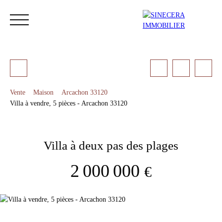
Vente
Maison
Arcachon 33120
Villa à vendre, 5 pièces - Arcachon 33120
ACCUEIL
ACHETER
LOUER
NOS SERVICES
LES 
Villa à deux pas des plages
Estimation
2 000 000
€