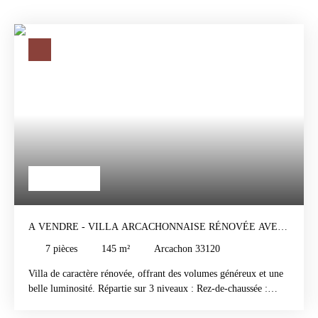
1 680 000
€
A VENDRE - VILLA ARCACHONNAISE RÉNOVÉE AVEC
PISCINE
7
pièces
145
m²
Arcachon 33120
Villa de caractère rénovée, offrant des volumes généreux et une
belle luminosité. Répartie sur 3 niveaux : Rez-de-chaussée :
espace indépendant avec salon, 2 chambres, buanderie, salle