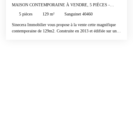
MAISON CONTEMPORAINE À VENDRE, 5 PIÈCES -
SANGUINET 40460
5
pièces
129
m²
Sanguinet 40460
Sinecera Immobilier vous propose à la vente cette magnifique
contemporaine de 129m2. Construite en 2013 et édifiée sur un
terrain de 1000m2, elle se compose d'un grand salon séjour
lumineux avec cuisine américaine équipée ouverte sur une
terrasse couverte, 3 chambres, une salle d'eau avec douche à
l'italienne et double vasques, un wc séparé. Côté extérieur, un
garage ainsi qu'une piscine 12x4 chauffée, au sel.
Environnement calme et recherché au fond d'une impasse et en
lisière de forêt. Proche du lac et des commodités.