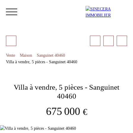
Vente
Maison
Sanguinet 40460
Villa à vendre, 5 pièces - Sanguinet 40460
ACCUEIL
ACHETER
LOUER
NOS SERVICES
LES 
Villa à vendre, 5 pièces - Sanguinet
Estimation
40460
675 000
€