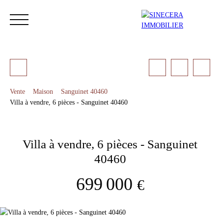
Vente
Maison
Sanguinet 40460
Villa à vendre, 6 pièces - Sanguinet 40460
ACCUEIL
ACHETER
LOUER
NOS SERVICES
LES 
Villa à vendre, 6 pièces - Sanguinet
Estimation
40460
699 000
€