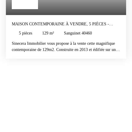
588 000
€
MAISON CONTEMPORAINE À VENDRE, 5 PIÈCES -
SANGUINET 40460
5
pièces
129
m²
Sanguinet 40460
Sinecera Immobilier vous propose à la vente cette magnifique
contemporaine de 129m2. Construite en 2013 et édifiée sur un
terrain de 1000m2, elle se compose d'un grand salon séjour
lumineux avec cuisine américaine équipée ouverte sur une
terrasse couverte, 3 chambres, une salle d'eau avec douche à
l'italienne et double vasques, un wc séparé. Côté extérieur, un
garage ainsi qu'une piscine 12x4 chauffée, au sel.
Environnement calme et recherché au fond d'une impasse et en
lisière de forêt. Proche du lac et des commodités.