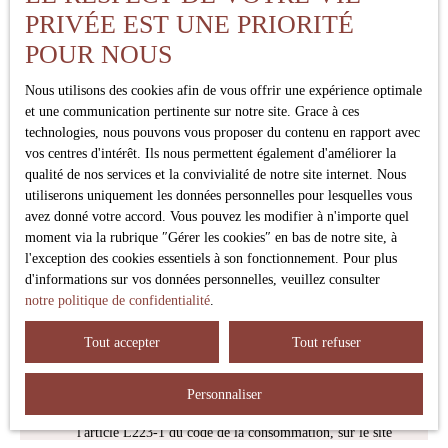
Type d'offre
PRIVÉE EST UNE PRIORITÉ
Vente
POUR NOUS
Type de bien
Maison
Nous utilisons des cookies afin de vous offrir une expérience optimale
Localisation
et une communication pertinente sur notre site. Grace à ces
Lanton (33138)
technologies, nous pouvons vous proposer du contenu en rapport avec
vos centres d'intérêt. Ils nous permettent également d'améliorer la
qualité de nos services et la convivialité de notre site internet. Nous
Budget max (€)
utiliserons uniquement les données personnelles pour lesquelles vous
avez donné votre accord. Vous pouvez les modifier à n'importe quel
Surface min (m²)
moment via la rubrique ″Gérer les cookies″ en bas de notre site, à
l'exception des cookies essentiels à son fonctionnement. Pour plus
d'informations sur vos données personnelles, veuillez consulter
Pièces min
notre politique de confidentialité
.
J'accepte le traitement de mes données personnelles
Tout accepter
Tout refuser
conformément au RGPD. Si vous ne souhaitez pas faire
l'objet de prospection commerciale par voie téléphonique,
vous pouvez vous inscrire gratuitement sur la liste
Personnaliser
d'opposition au démarchage téléphonique, prévu par
l'article L223-1 du code de la consommation, sur le site