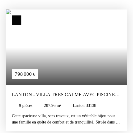
798 000
€
LANTON - VILLA TRES CALME AVEC PISCINE
SANS TRAVAUX
9
pièces
207.96
m²
Lanton 33138
Cette spacieuse villa, sans travaux, est un véritable bijou pour
une famille en quête de confort et de tranquillité. Située dans un
quartier résidentiel prisé, elle offre plus de 200m2 de luminosité