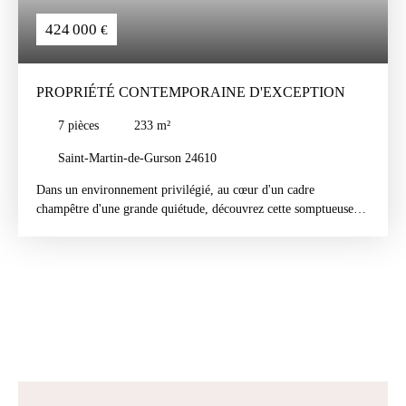
424 000
€
PROPRIÉTÉ CONTEMPORAINE D'EXCEPTION
7
pièces
233
m²
Saint-Martin-de-Gurson 24610
Dans un environnement privilégié, au cœur d'un cadre
champêtre d'une grande quiétude, découvrez cette somptueuse
maison d'environ 233 m² à Saint-Martin-de-Gurson. Elle est
entièrement rénovée avec des matériaux de qualité et une
attention particulière portée aux moindres détails. Dès l'entrée,
les volumes et la luminosité impressionnent : la pièce de vie, aux
lignes épurées, offre un vaste espace salon / salle à manger
baigné de lumière naturelle et une magnifique cuisine ouverte,
équipée et aménagée. La propriété propose 6 chambres, dont 5
véritables suites avec salle d'eau privative, alliant confort,
intimité et élégance dont une avec son dressing. A l'extérieur, le
raffinement se prolonge avec une belle piscine creusée, sublimée