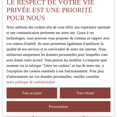
LE RESPECT DE VOTRE VIE
Surface min (m²)
PRIVÉE EST UNE PRIORITÉ
POUR NOUS
Pièces min
Nous utilisons des cookies afin de vous offrir une expérience optimale
J'accepte le traitement de mes données personnelles
et une communication pertinente sur notre site. Grace à ces
conformément au RGPD. Si vous ne souhaitez pas faire
technologies, nous pouvons vous proposer du contenu en rapport avec
l'objet de prospection commerciale par voie téléphonique,
vos centres d'intérêt. Ils nous permettent également d'améliorer la
vous pouvez vous inscrire gratuitement sur la liste
qualité de nos services et la convivialité de notre site internet. Nous
d'opposition au démarchage téléphonique, prévu par
utiliserons uniquement les données personnelles pour lesquelles vous
l'article L223-1 du code de la consommation, sur le site
avez donné votre accord. Vous pouvez les modifier à n'importe quel
Internet www.bloctel.gouv.fr ou par courrier adressé à :
moment via la rubrique ″Gérer les cookies″ en bas de notre site, à
l'exception des cookies essentiels à son fonctionnement. Pour plus
Société Worldline, Service Bloctel, CS 61311, 41013
d'informations sur vos données personnelles, veuillez consulter
BLOIS CEDEX.
notre politique de confidentialité
.
Pour en savoir plus sur le traitement de vos données
Tout accepter
Tout refuser
personnelles, veuillez consulter notre
politique de
confidentialité
.
Personnaliser