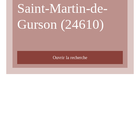
Saint-Martin-de-
Gurson (24610)
Ouvrir la recherche
Type d'offre
Vente
Type de bien
Maison
Localisation
Saint-Martin-de-Gurson (24610)
Budget max (€)