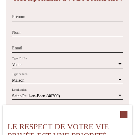
Prénom
Nom
Email
Type d'offre
Vente
Type de bien
Maison
Localisation
Saint-Paul-en-Born (40200)
Budget max (€)
LE RESPECT DE VOTRE VIE
Surface min (m²)