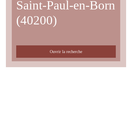
Saint-Paul-en-Born
(40200)
Ouvrir la recherche
Type d'offre
Vente
Type de bien
Maison
Localisation
Saint-Paul-en-Born (40200)
Budget max (€)