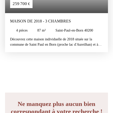
259 700
€
MAISON DE 2018 - 3 CHAMBRES
4
pièces
87
m²
Saint-Paul-en-Born 40200
Découvrez cette maison individuelle de 2018 située sur la
commune de Saint Paul en Born (proche lac d'Aureilhan) et à
10min de Mimizan.
Celle-ci se compose de plein pied : d'une pièce à vivre de 46m²
avec cuisine ouverte équipée et aménagée. Côté nuit, vous
diposerez de 3 chambres avec placard chacune, d'une salle d'eau,
et d'un wc indépendant.
Le plus, un garage attenant de 32m², le tout sur un terrain de
524m² avec parking du midi.
Terrain piscinable
Si ce bien correspond à vos critères, alors n'hésitez plus à me
contacter pour une visite au 06 44 82 54 37.
Ne manquez plus aucun bien
correspondant à votre recherche !