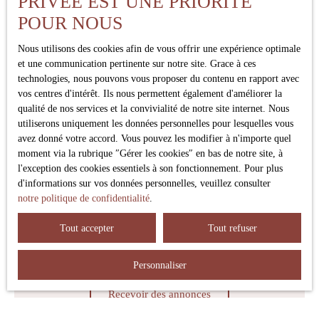
PRIVÉE EST UNE PRIORITÉ
Pièces min
POUR NOUS
Nous utilisons des cookies afin de vous offrir une expérience optimale
J'accepte le traitement de mes données personnelles
et une communication pertinente sur notre site. Grace à ces
conformément au RGPD. Si vous ne souhaitez pas faire
technologies, nous pouvons vous proposer du contenu en rapport avec
l'objet de prospection commerciale par voie téléphonique,
vos centres d'intérêt. Ils nous permettent également d'améliorer la
vous pouvez vous inscrire gratuitement sur la liste
qualité de nos services et la convivialité de notre site internet. Nous
d'opposition au démarchage téléphonique, prévu par
utiliserons uniquement les données personnelles pour lesquelles vous
l'article L223-1 du code de la consommation, sur le site
avez donné votre accord. Vous pouvez les modifier à n'importe quel
Internet www.bloctel.gouv.fr ou par courrier adressé à :
moment via la rubrique ″Gérer les cookies″ en bas de notre site, à
l'exception des cookies essentiels à son fonctionnement. Pour plus
Société Worldline, Service Bloctel, CS 61311, 41013
d'informations sur vos données personnelles, veuillez consulter
BLOIS CEDEX.
notre politique de confidentialité
.
Pour en savoir plus sur le traitement de vos données
Tout accepter
Tout refuser
personnelles, veuillez consulter notre
politique de
confidentialité
.
Personnaliser
Recevoir des annonces