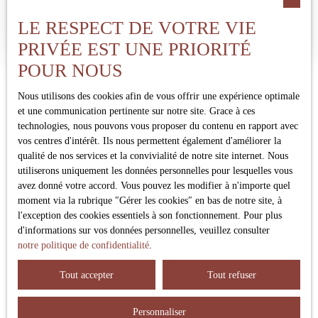
la façade extérieure. À NOTER : Comme indiqué directement
sur les photos concernées, certains visuels sont des suggestions
Maison contemporaine avec piscine, Environnement calme et
LE RESPECT DE VOTRE VIE
d'aménagement virtuel pour vous aider à projeter votre futur
recherché Idéalement située à proximité du centre tout en
PRIVÉE EST UNE PRIORITÉ
intérieur. VOUS SOUHAITEZ FAIRE LE POINT SUR
bénéficiant d’un environnement calme, cette maison
VOTRE PROJET D'ACQUISITION ? Vous avez maintenant la
POUR NOUS
contemporaine offre un cadre de vie à la fois confortable,
possibilité de convenir d’un rendez-vous pour en discuter:
fonctionnel et tourné vers l’extérieur. Implantée sur une belle
Cliquez-ici pour choisir un créneau sur mon agenda
Nous utilisons des cookies afin de vous offrir une expérience optimale
parcelle d’environ 1 100 m², la propriété propose des extérieurs
et une communication pertinente sur notre site. Grace à ces
parfaitement pensés : une piscine, une agréable terrasse ainsi
technologies, nous pouvons vous proposer du contenu en rapport avec
qu’une cuisine d’été, permettant de profiter pleinement des
vos centres d'intérêt. Ils nous permettent également d'améliorer la
beaux jours dans un cadre intimiste. La maison s’ouvre sur une
qualité de nos services et la convivialité de notre site internet. Nous
vaste pièce de vie, baignée de lumière grâce à sa configuration
utiliserons uniquement les données personnelles pour lesquelles vous
traversante. L’espace salon-séjour, aux volumes généreux,
avez donné votre accord. Vous pouvez les modifier à n'importe quel
communique avec une cuisine entièrement équipée, créant un
moment via la rubrique ″Gérer les cookies″ en bas de notre site, à
Ne manquez plus aucun bien
ensemble convivial et fluide au quotidien. Un cellier vient
l'exception des cookies essentiels à son fonctionnement. Pour plus
compléter cet espace pour plus de praticité. Côté nuit, la
correspondant à votre recherche !
d'informations sur vos données personnelles, veuillez consulter
distribution a été pensée pour le confort de toute la famille. Une
notre politique de confidentialité
.
suite parentale indépendante dispose de son dressing et de sa
salle d’eau. Un second espace nuit accueille trois chambres,
Prénom
Tout accepter
Tout refuser
toutes équipées de placards, ainsi qu’une salle de bain avec
baignoire et douche, et des WC indépendants. Fonctionnelle,
lumineuse et bien agencée, cette maison répond parfaitement aux
Nom
Personnaliser