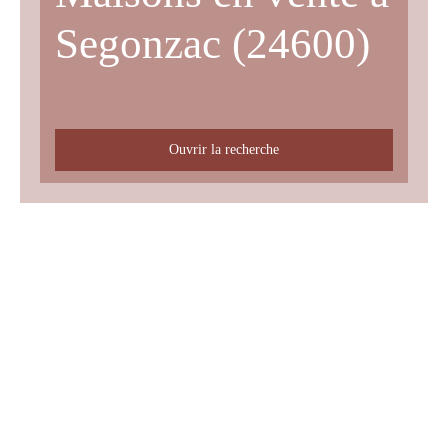
Segonzac (24600)
Ouvrir la recherche
Type d'offre
Vente
Type de bien
Maison
Localisation
Segonzac (24600)
Budget max (€)