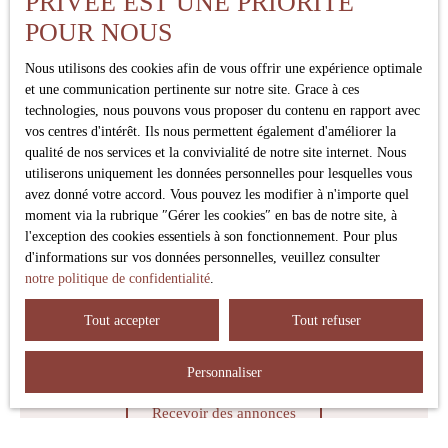
PRIVÉE EST UNE PRIORITÉ
Pièces min
POUR NOUS
Nous utilisons des cookies afin de vous offrir une expérience optimale
J'accepte le traitement de mes données personnelles
et une communication pertinente sur notre site. Grace à ces
conformément au RGPD. Si vous ne souhaitez pas faire
technologies, nous pouvons vous proposer du contenu en rapport avec
l'objet de prospection commerciale par voie téléphonique,
vos centres d'intérêt. Ils nous permettent également d'améliorer la
vous pouvez vous inscrire gratuitement sur la liste
qualité de nos services et la convivialité de notre site internet. Nous
d'opposition au démarchage téléphonique, prévu par
utiliserons uniquement les données personnelles pour lesquelles vous
l'article L223-1 du code de la consommation, sur le site
avez donné votre accord. Vous pouvez les modifier à n'importe quel
Internet www.bloctel.gouv.fr ou par courrier adressé à :
moment via la rubrique ″Gérer les cookies″ en bas de notre site, à
l'exception des cookies essentiels à son fonctionnement. Pour plus
Société Worldline, Service Bloctel, CS 61311, 41013
d'informations sur vos données personnelles, veuillez consulter
BLOIS CEDEX.
notre politique de confidentialité
.
Pour en savoir plus sur le traitement de vos données
Tout accepter
Tout refuser
personnelles, veuillez consulter notre
politique de
confidentialité
.
Personnaliser
Recevoir des annonces