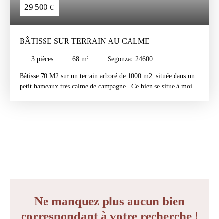
29 500
€
BÂTISSE SUR TERRAIN AU CALME
3
pièces
68
m²
Segonzac 24600
Bâtisse 70 M2 sur un terrain arboré de 1000 m2, située dans un
petit hameaux trés calme de campagne . Ce bien se situe à moins
de 15 minutes des premiers commerces et super marchés ainsi
que des écoles primaires et secondaires.
Ne manquez plus aucun bien
correspondant à votre recherche !