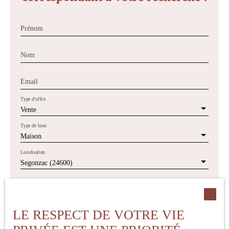
Prénom
Nom
Email
Type d'offre
Vente
Type de bien
Maison
Localisation
Segonzac (24600)
Budget max (€)
LE RESPECT DE VOTRE VIE
Surface min (m²)