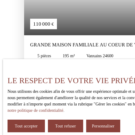
110 000
€
GRANDE MAISON FAMILIALE AU COEUR DE V
AVEC JARDIN
5
pièces
195
m²
Vanxains 24600
Une grande maison familiale pleine de charme au cœur de Va
dans une maison spacieuse où chacun trouve sa place, au sein d
LE RESPECT DE VOTRE VIE PRIVÉ
convivial. Située en plein centre de Vanxains, cette belle dem
volumes généreux, sa luminosité et son formidable potentiel 
Nous utilisons des cookies afin de vous offrir une expérience optimale et 
vous découvrirez de vastes espaces de vie comprenant une gra
nous permettent également d'améliorer la qualité de nos services et la conv
salons lumineux propices aux moments de détente en famille,
modifier à n'importe quel moment via la rubrique ″Gérer les cookies″ en bas
accueillante ainsi qu'une pièce supplémentaire offrant de multi
notre politique de confidentialité
.
salle de jeux, atelier ou seconde cuisine selon vos envies. L
réparties sur deux étages, permettant d'accueillir confortable
recevoir des proches ou même de développer un projet de ch
Tout accepter
Tout refuser
Personnaliser
de l'étage sont actuellement en cours de rénovation, offrant u