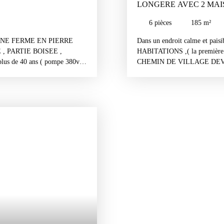
LONGERE AV
6
pièces
185
m²
NNE FERME EN PIERRE
Dans un endroit calme et 
, PARTIE BOISEE ,
HABITATIONS ,( la premièr
plus de 40 ans ( pompe 380v
CHEMIN DE VILLAGE DEVAN
 la cour des volailles , toits à
pied , cuisine / salle à manger
 Tracteur , Les couvertures
ETAGE , 2 chambres , dressin
remanier !!!! LA MAISON plein
garage , à l'étage 1 Grande 
mbres , salon , salle à manger
Barbecue , Assainissement indi
, 1 salle d'eau , 2 WC séparés ,
auffage central granulés !!
PANNEAUX SOLAIRE POUR