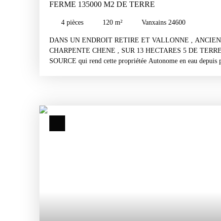
FERME 135000 M2 DE TERRE
4
pièces
120
m²
Vanxains 24600
DANS UN ENDROIT RETIRE ET VALLONNE , ANCIE
CHARPENTE CHENE , SUR 13 HECTARES 5 DE TERRE 
SOURCE qui rend cette propriétée Autonome en eau depuis 
récente avec filtres ) , petit plan d'eau poissonneux , Mare dans
cochons , Stabulation de 480 M2 , Grange attenante 144 M2 ,
des batiments ainsi que celle de la maison sont neuves ou 
pied 120 M2 largement habitable en partie renovée , deux cha
, cuisine , arriére cuisine ( souillarde ) à renover , 2 celliers 
les ouvrants double vitrage , l'étage peut etre aménagé !!! Ch
cumulus . CETTE PROPRIETEE DEMANDE QUE DES 
ETRE EN TOTALE AUTONOMIE !!! PISCINABLE