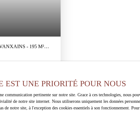
ANXAINS - 195 M²
nxains Imaginez-vous vivre
'un village paisible et
E EST UNE PRIORITÉ POUR NOUS
eure de 195 m² séduit par ses
d'aménagement. Dès l'entrée,
une communication pertinente sur notre site. Grace à ces technologies, nous pouv
nde cuisine conviviale, deux
ivialité de notre site internet. Nous utiliserons uniquement les données person
 une salle à manger
 de notre site, à l'exception des cookies essentiels à son fonctionnement. Pour
ples possibilités : bureau,
a maison dispose de 5 chambres,
ment une grande famille, de
ambres d'hôtes. Les chambres
ne occasion idéale de