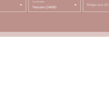
Localisation
Budget max (€)
Vanxains (24600)