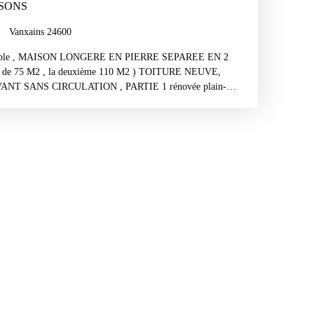
EC 2 MAISONS
Vanxains 24600
paisible , MAISON LONGERE EN PIERRE SEPAREE EN 2
e de 75 M2 , la deuxième 110 M2 ) TOITURE NEUVE,
T SANS CIRCULATION , PARTIE 1 rénovée plain-
 Cheminée insert , salon , salle d'eau , WC séparé , débarras
g . PARTIE 2 ,à rénover , 1 Grande pièce avec Cheminée , 1
pièce pouvant recevoir 2 chambres . BEAU TERRAIN 800 M2 ,
viduel ,