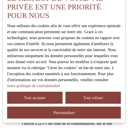
Type d'offre
PRIVÉE EST UNE PRIORITÉ
Vente
POUR NOUS
Type de bien
Maison
Nous utilisons des cookies afin de vous offrir une expérience optimale
Localisation
et une communication pertinente sur notre site. Grace à ces
Ychoux (40160)
technologies, nous pouvons vous proposer du contenu en rapport avec
vos centres d'intérêt. Ils nous permettent également d'améliorer la
qualité de nos services et la convivialité de notre site internet. Nous
Budget max (€)
utiliserons uniquement les données personnelles pour lesquelles vous
avez donné votre accord. Vous pouvez les modifier à n'importe quel
Surface min (m²)
moment via la rubrique ″Gérer les cookies″ en bas de notre site, à
l'exception des cookies essentiels à son fonctionnement. Pour plus
d'informations sur vos données personnelles, veuillez consulter
Pièces min
notre politique de confidentialité
.
J'accepte le traitement de mes données personnelles
Tout accepter
Tout refuser
conformément au RGPD. Si vous ne souhaitez pas faire
l'objet de prospection commerciale par voie téléphonique,
vous pouvez vous inscrire gratuitement sur la liste
Personnaliser
d'opposition au démarchage téléphonique, prévu par
l'article L223-1 du code de la consommation, sur le site