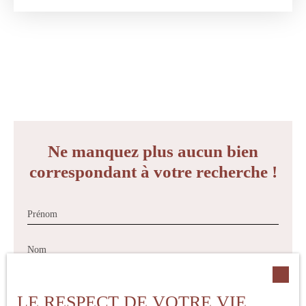
Celle-ci se compose de plein pied : D'une entrée, une pièce de
vie à terminer avec emplacement cuisine prévue d'une surface de
presque 40m², il ne vous reste plus qu'à laisser place à votre
imagination d'aménagement.
Côté nuit, vous trouverez 3 chambres une salle d'eau et un wc
indépendant. Un garage de plus de 22m² attenant, vous offre
également plusieurs possibilité d'utilisation, une véranda de
10,90m² exposée Sud/Est peut-être une surface habitable
supplementaire.
Calme, tranquilité assuré dans cet environnement. Terrain
Ne manquez plus aucun bien
piscinable.
correspondant à votre recherche !
Prénom
Nom
Email
LE RESPECT DE VOTRE VIE