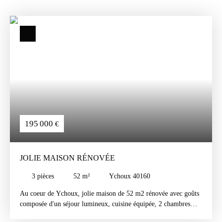
195 000
€
JOLIE MAISON RÉNOVÉE
3
pièces
52
m²
Ychoux 40160
Au coeur de Ychoux, jolie maison de 52 m2 rénovée avec goûts
composée d'un séjour lumineux, cuisine équipée, 2 chambres
avec placards ainsi qu'une salle d'eau avec WC.