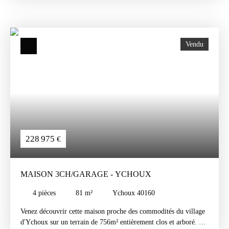
Le tout sur une parcelle de 350m2 environ avec place de parking
privative.
Vendu
228 975
€
MAISON 3CH/GARAGE - YCHOUX
4
pièces
81
m²
Ychoux 40160
Venez découvrir cette maison proche des commodités du village
d'Ychoux sur un terrain de 756m² entièrement clos et arboré.