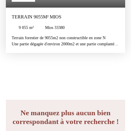
TERRAIN 9055M² MIOS
9 055
m²
Mios 33380
Terrain forestier de 9055m2 non constructible en zone N
Une partie dégagée d'environ 2000m2 et une partie complantée
en bois de diverses essences
Lieux-dit "Lescazeilles"
Accessible par la route de Lescazeilles ou la rue du Masquet
A 200m des habitations
Investissement à moyen ou long terme
Ne manquez plus aucun bien
correspondant à votre recherche !