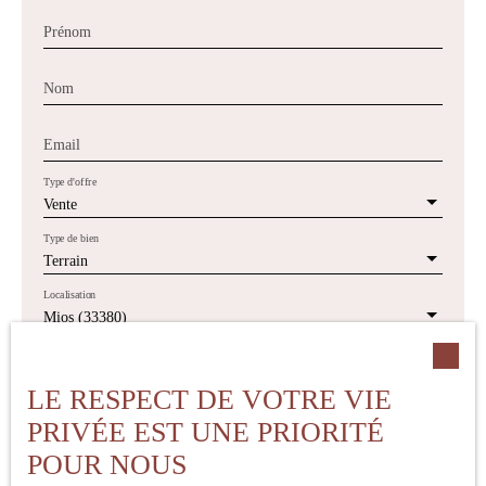
Prénom
Nom
Email
Type d'offre
Vente
Type de bien
Terrain
Localisation
Mios (33380)
Budget max (€)
LE RESPECT DE VOTRE VIE
PRIVÉE EST UNE PRIORITÉ
Surface min (m²)
POUR NOUS
J'accepte le traitement de mes données personnelles