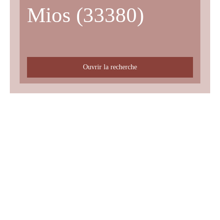
Mios (33380)
Ouvrir la recherche
Type d'offre
Vente
Type de bien
Terrain
Localisation
Mios (33380)
Budget max (€)