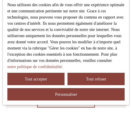
conformément au RGPD. Si vous ne souhaitez pas faire
Nous utilisons des cookies afin de vous offrir une expérience optimale
l'objet de prospection commerciale par voie téléphonique,
et une communication pertinente sur notre site. Grace à ces
vous pouvez vous inscrire gratuitement sur la liste
technologies, nous pouvons vous proposer du contenu en rapport avec
d'opposition au démarchage téléphonique, prévu par
vos centres d'intérêt. Ils nous permettent également d'améliorer la
l'article L223-1 du code de la consommation, sur le site
qualité de nos services et la convivialité de notre site internet. Nous
Internet www.bloctel.gouv.fr ou par courrier adressé à :
utiliserons uniquement les données personnelles pour lesquelles vous
avez donné votre accord. Vous pouvez les modifier à n'importe quel
Société Worldline, Service Bloctel, CS 61311, 41013
moment via la rubrique ″Gérer les cookies″ en bas de notre site, à
BLOIS CEDEX.
l'exception des cookies essentiels à son fonctionnement. Pour plus
d'informations sur vos données personnelles, veuillez consulter
Pour en savoir plus sur le traitement de vos données
notre politique de confidentialité
.
personnelles, veuillez consulter notre
politique de
confidentialité
.
Tout accepter
Tout refuser
Personnaliser
Recevoir des annonces