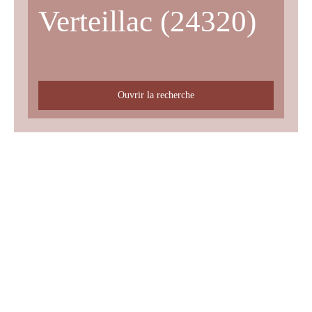
Verteillac (24320)
Ouvrir la recherche
Type d'offre
Vente
Type de bien
Terrain
Localisation
Verteillac (24320)
Budget max (€)