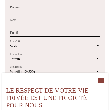
Prénom
Nom
Email
Type d'offre
Vente
Type de bien
Terrain
Localisation
Verteillac (24320)
Budget max (€)
LE RESPECT DE VOTRE VIE
PRIVÉE EST UNE PRIORITÉ
Surface min (m²)
POUR NOUS
J'accepte le traitement de mes données personnelles