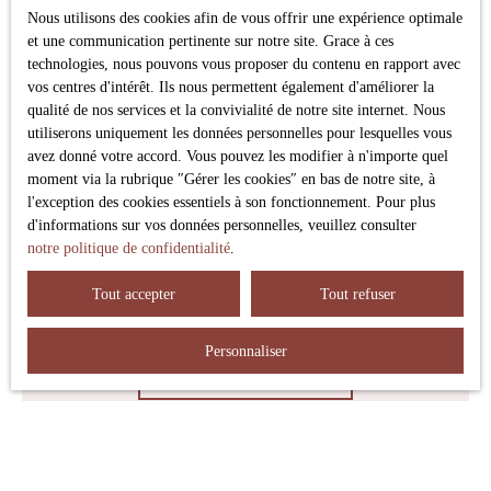
conformément au RGPD. Si vous ne souhaitez pas faire
Nous utilisons des cookies afin de vous offrir une expérience optimale
l'objet de prospection commerciale par voie téléphonique,
et une communication pertinente sur notre site. Grace à ces
vous pouvez vous inscrire gratuitement sur la liste
technologies, nous pouvons vous proposer du contenu en rapport avec
d'opposition au démarchage téléphonique, prévu par
vos centres d'intérêt. Ils nous permettent également d'améliorer la
l'article L223-1 du code de la consommation, sur le site
qualité de nos services et la convivialité de notre site internet. Nous
Internet www.bloctel.gouv.fr ou par courrier adressé à :
utiliserons uniquement les données personnelles pour lesquelles vous
avez donné votre accord. Vous pouvez les modifier à n'importe quel
Société Worldline, Service Bloctel, CS 61311, 41013
moment via la rubrique ″Gérer les cookies″ en bas de notre site, à
BLOIS CEDEX.
l'exception des cookies essentiels à son fonctionnement. Pour plus
d'informations sur vos données personnelles, veuillez consulter
Pour en savoir plus sur le traitement de vos données
notre politique de confidentialité
.
personnelles, veuillez consulter notre
politique de
confidentialité
.
Tout accepter
Tout refuser
Personnaliser
Recevoir des annonces