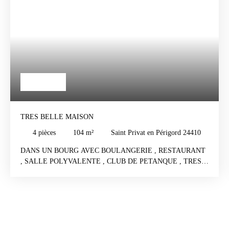
291 000
€
TRES BELLE MAISON
4
pièces
104
m²
Saint Privat en Périgord 24410
DANS UN BOURG AVEC BOULANGERIE , RESTAURANT
, SALLE POLYVALENTE , CLUB DE PETANQUE , TRES
BELLE MAISON NEUVE CLIMATISEE , PLAIN PIED
CLOTUREE , DANS UN LOTISSEMENT DE CAMPAGNE
TRES CALME , 104 M2 HABITABLE SUR UN TERRAIN
DE 1779 M2 PISCINABLE , 2 garages attenants , porte cuisine
( 40 M2 ) , Terrasse couverte et fermée , suivant son envie ,
avec volets roulants ( 20 M2 ) , plus une autre terrasse de 20