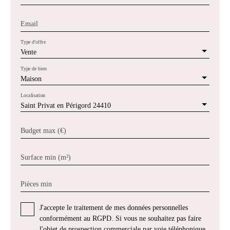
Email
Type d'offre
Vente
Type de bien
Maison
Localisation
Saint Privat en Périgord 24410
Budget max (€)
Surface min (m²)
Pièces min
J'accepte le traitement de mes données personnelles
conformément au RGPD. Si vous ne souhaitez pas faire
l'objet de prospection commerciale par voie téléphonique,