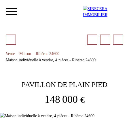
Vente
Maison
Ribérac 24600
Maison individuelle à vendre, 4 pièces - Ribérac 24600
ACCUEIL
ACHETER
LOUER
NOS SERVICES
LES 
PAVILLON DE PLAIN PIED
Estimation
148 000
€