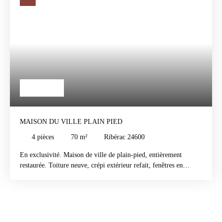
105 000
€
MAISON DU VILLE PLAIN PIED
4
pièces
70
m²
Ribérac 24600
En exclusivité. Maison de ville de plain-pied, entièrement
restaurée. Toiture neuve, crépi extérieur refait, fenêtres en
double vitrage. Portail électrique et interphone. La maison
comprend deux chambres, une cuisine équipée, une salle d’eau et
des WC séparés. Elle dispose également d’un garage avec portail
électrique, d’un débarras et d’une petite véranda. Le jardin est
entièrement clôturé et comprend un petit abri de rangement.